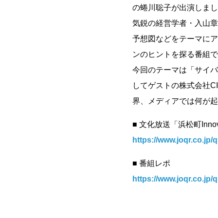
の蜷川聡子が出演しまし
気鋭の経営学者・入山章
予想図などをテーマにア
ンのヒントを探る番組で
今回のテーマは「サイバ
してゲストの株式会社C
界、メディアでは何が起
■ 文化放送「浜松町Innovati
https://www.joqr.co.jp
■ 番組レポ
https://www.joqr.co.jp/q